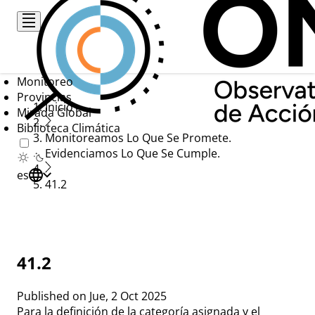
Pasar
al
contenido
principal
Monitoreo
Provincias
Ruta
Inicio
Mirada Global
Biblioteca Climática
de
Monitoreamos Lo Que Se Promete.
navegación
Evidenciamos Lo Que Se Cumple.
es
41.2
41.2
Published on
Jue, 2 Oct 2025
Para la definición de la categoría asignada y el