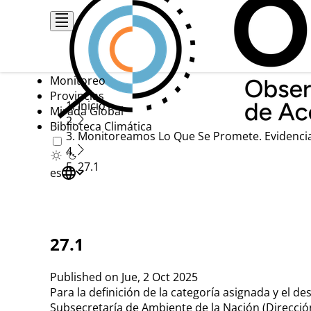
Pasar
al
contenido
principal
Monitoreo
Provincias
Ruta
Inicio
Mirada Global
Biblioteca Climática
de
Monitoreamos Lo Que Se Promete. Evidenci
navegación
27.1
es
27.1
Published on
Jue, 2 Oct 2025
Para la definición de la categoría asignada y el d
Subsecretaría de Ambiente de la Nación (Direcci