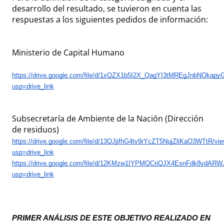
desarrollo del resultado, se tuvieron en cuenta las
respuestas a los siguientes pedidos de información:
Ministerio de Capital Humano
https://drive.google.com/file/d/1xQZX1b5I2X_OagYI3tMREgJnbNOkapy
usp=drive_link
Subsecretaría de Ambiente de la Nación (Dirección
de residuos)
https://drive.google.com/file/d/13QJjifhG4tv9rYcZT5NujZliKaO3WTtR/vi
usp=drive_link
https://drive.google.com/file/d/12KMzw1IYPMQCriQJX4EsnFdk8vdARWJ
usp=drive_link
PRIMER ANÁLISIS DE ESTE OBJETIVO REALIZADO EN 