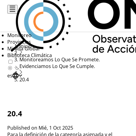
Pasar
al
contenido
principal
Monitoreo
Provincias
Ruta
Inicio
Mirada Global
Biblioteca Climática
de
Monitoreamos Lo Que Se Promete.
navegación
Evidenciamos Lo Que Se Cumple.
es
20.4
20.4
Published on
Mié, 1 Oct 2025
Para la definición de la categoría asignada y el