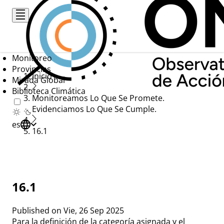
Pasar
al
contenido
principal
Monitoreo
Provincias
Ruta
Inicio
Mirada Global
Biblioteca Climática
de
Monitoreamos Lo Que Se Promete.
navegación
Evidenciamos Lo Que Se Cumple.
es
16.1
16.1
Published on
Vie, 26 Sep 2025
Para la definición de la categoría asignada y el