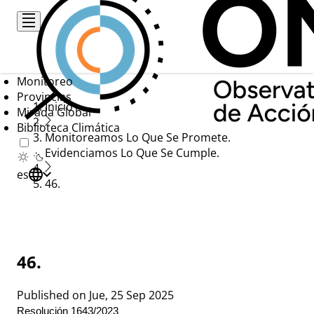
Pasar
al
contenido
principal
Monitoreo
Provincias
Ruta
Inicio
Mirada Global
Biblioteca Climática
de
Monitoreamos Lo Que Se Promete.
navegación
Evidenciamos Lo Que Se Cumple.
es
46.
46.
Published on
Jue, 25 Sep 2025
Resolución 1643/2023