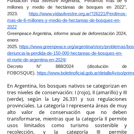
Fundación Vida Silvestre Argentina, "Perdimos más de 6 
millones y medio de hectáreas de bosques en 2022", 
2023.
https://www.vidasilvestre.org.ar/?26221/Perdimos-
mas-de-6-millones-y-medio-de-hectareas-de-bosques-en-
2022
Greenpeace Argentina, informe anual de deforestación 2024, 
enero 
2025.
https://www.greenpeace.org/argentina/story/problemas/bo
denuncia-la-perdida-de-150-000-hectareas-de-bosques-en-
el-norte-de-argentina-en-2024/
Decreto N° 888/2024 (disolución de 
FOBOSQUE).
https://www.boletinoficial.gob.ar/detalleAviso/pr
En Argentina, los bosques nativos se categorizan en
tres niveles de conservación: I (rojo), II (amarillo) y III
(verde), según la Ley 26.331 y sus regulaciones
provinciales. La categoría I representa áreas de muy
alto valor de conservación que no deben
transformarse, mientras que la categoría II permite
usos limitados como turismo sostenible y
recolección, y la categoría III permite