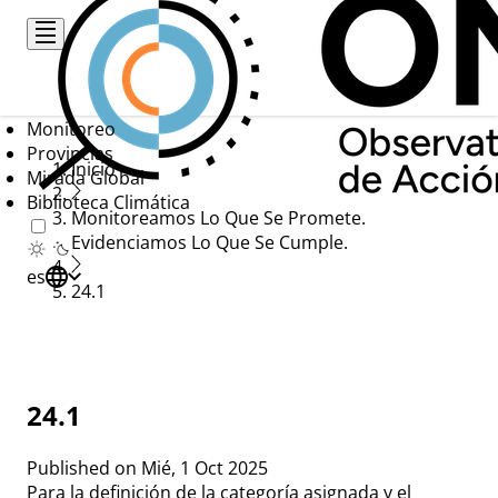
Pasar
al
contenido
principal
Monitoreo
Provincias
Ruta
Inicio
Mirada Global
Biblioteca Climática
de
Monitoreamos Lo Que Se Promete.
navegación
Evidenciamos Lo Que Se Cumple.
es
24.1
24.1
Published on
Mié, 1 Oct 2025
Para la definición de la categoría asignada y el