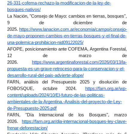
26-331-cofema-rechazo-la-modificacion-de-la-ley-de-
bosques-nativos/
La Nación, "Consejo de Mayo: cambios en tierras, bosques", 
9 de diciembre de 
2025.
https://www.lanacion.com.ar/economia/campo/consejo-
de-mayo-proponen-cambios-en-tierras-bosques-y-el-final-de-
una-polemica-prohibicion-nid09122025/
AFOPE, posicionamiento ante COFEMA, Argentina Forestal, 
12 de marzo de 
2026.
https://www.argentinaforestal.com/2026/03/13/la-
propuesta-es-un-grave-retroceso-para-la-conservacion-y-el-
desarrollo-rural-del-pais-advierte-afope/
FARN, análisis del Presupuesto 2025 y disolución de 
FOBOSQUE, octubre 2024.
https://farn.org.ar/wp-
content/uploads/2024/10/El-futuro-de-las-politicas-
ambientales-de-la-Argentina.-Analisis-del-proyecto-de-Ley-
de-Presupuesto-2025.pdf
FARN, "Día Internacional de los Bosques", marzo 
2026.
https://farn.org.ar/dia-internacional-bosques-ley-clave-
frenar-deforestacion/