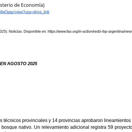
isterio de Economía)
fMeOpqx/view?usp=drive_link
5). Noticias. Disponible en: 
https://www.fao.org/in-action/redd-rbp-argentina/new
EN AGOSTO 2025 
 técnicos provinciales y 14 provincias aprobaron lineamientos t
bosque nativo. Un relevamiento adicional registra 59 proyect