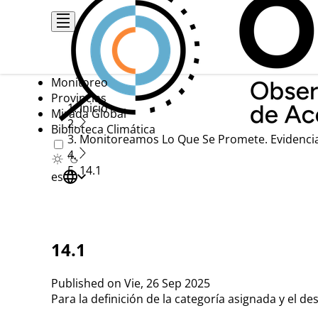
Pasar
al
contenido
principal
Monitoreo
Provincias
Ruta
Inicio
Mirada Global
Biblioteca Climática
de
Monitoreamos Lo Que Se Promete. Evidenci
navegación
14.1
es
14.1
Published on
Vie, 26 Sep 2025
Para la definición de la categoría asignada y el d